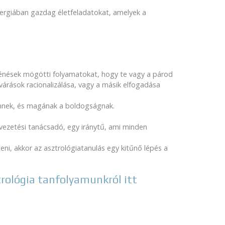
nergiában gazdag életfeladatokat, amelyek a
ténések mögötti folyamatokat, hogy te vagy a párod
lvárások racionalizálása, vagy a másik elfogadása
emnek, és magának a boldogságnak.
letvezetési tanácsadó, egy iránytű, ami minden
i, akkor az asztrológiatanulás egy kitűnő lépés a
trológia tanfolyamunkról itt