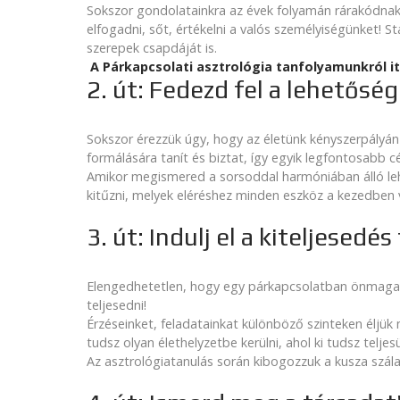
Sokszor gondolatainkra az évek folyamán rárakódnak 
elfogadni, sőt, értékelni a valós személyiségünket! 
szerepek csapdáját is.
A Párkapcsolati asztrológia tanfolyamunkról it
2. út: Fedezd fel a lehetőség
Sokszor érezzük úgy, hogy az életünk kényszerpályá
formálására tanít és biztat, így egyik legfontosabb c
Amikor megismered a sorsoddal harmóniában álló lehe
kitűzni, melyek eléréshez minden eszköz a kezedben 
3. út: Indulj el a kiteljesedés 
Elengedhetetlen, hogy egy párkapcsolatban önmagad 
teljesedni!
Érzéseinket, feladatainkat különböző szinteken éljü
tudsz olyan élethelyzetbe kerülni, ahol ki tudsz telje
Az asztrológiatanulás során kibogozzuk a kusza szála