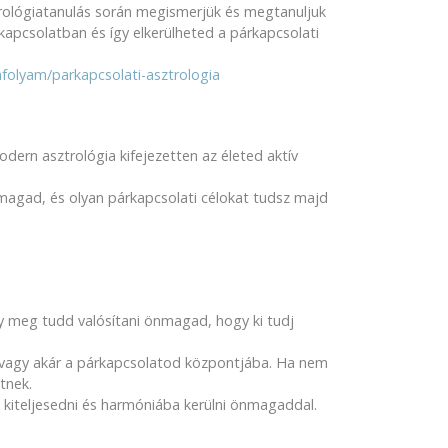
trológiatanulás során megismerjük és megtanuljuk
kapcsolatban és így elkerülheted a párkapcsolati
nfolyam/parkapcsolati-asztrologia
ern asztrológia kifejezetten az életed aktív
 magad, és olyan párkapcsolati célokat tudsz majd
y meg tudd valósítani önmagad, hogy ki tudj
ed vagy akár a párkapcsolatod központjába. Ha nem
etnek.
n kiteljesedni és harmóniába kerülni önmagaddal.