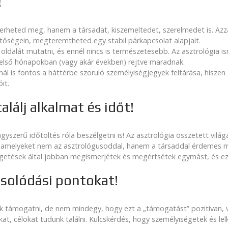
!
heted meg, hanem a társadat, kiszemeltedet, szerelmedet is. Azza
tőségein, megteremtheted egy stabil párkapcsolat alapjait.
 oldalát mutatni, és ennél nincs is természetesebb. Az asztrológia 
 első hónapokban (vagy akár években) rejtve maradnak.
ál is fontos a háttérbe szoruló személyiségjegyek feltárása, hisze
it.
alálj alkalmat és időt!
gyszerű időtöltés róla beszélgetni is! Az asztrológia összetett vi
ni, amelyeket nem az asztrológusoddal, hanem a társaddal érdemes 
lgetések által jobban megismerjétek és megértsétek egymást, és ez
csolódási pontokat!
 támogatni, de nem mindegy, hogy ezt a „támogatást” pozitívan, va
t, célokat tudunk találni. Kulcskérdés, hogy személyiségetek és l