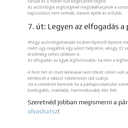
társad és ő miben tud kiegészíteni téged.
Az asztrológia segítségével megtalálhatjátok a sors
kapcsolatot nem terhelik, hanem építik és erősítik.
7. út: Legyen az elfogadás a 
Ahogy asztrológiatanulás közben lépésről-lépésre m
miért úgy reagáltok egy adott helyzetre, ahogy. Ez se
érzelmileg nehéz időkben is.
Az elfogadás az egyik legfontosabb, ha nem a legfo
A fenti hét út rövid leírásával nem titkolt célom volt
kérdésnél a választ tökéletesen rád szabja.
Ha a szerelmet keresed; ha a párkapcsolatodat szere
boldogabb, stabilabb, harmonikusabb élet felé.
Szeretnéd jobban megismerni a pá
olvashatsz
!