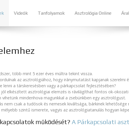
ek
Videók
Tanfolyamok
Asztrológia Online
Ára
relemhez
zer, több mint 5 ezer éves múltra tekint vissza.
fordulnak az asztrológiához, hogy iránymutatást kapjanak szerelmi 
e lenni a társkeresésben vagy a párkapcsolat fejlesztésében?
ól elkészített asztrológiai elemzés is rávilágíthat fontos ok-okozat
 nem vihetünk mindenhova magunkkal a zsebünkben egy asztrológust.
s nem csak a tudósok és nemesek kiváltsága, bárkinek lehetősége ny
 mélyebb szintű ismerete, vagyis az asztrológiatanulás hogyan kép
rkapcsolatok működését?
A Párkapcsolati asz