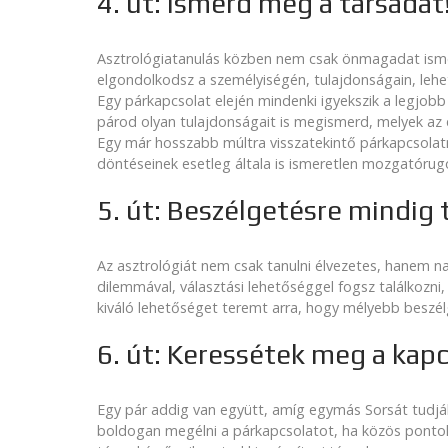
4. út: Ismerd meg a társadat
Asztrológiatanulás közben nem csak önmagadat ismer
elgondolkodsz a személyiségén, tulajdonságain, lehe
Egy párkapcsolat elején mindenki igyekszik a legjobb
párod olyan tulajdonságait is megismerd, melyek az
Egy már hosszabb múltra visszatekintő párkapcsolatn
döntéseinek esetleg általa is ismeretlen mozgatórugó
5. út: Beszélgetésre mindig t
Az asztrológiát nem csak tanulni élvezetes, hanem na
dilemmával, választási lehetőséggel fogsz találkoz
kiváló lehetőséget teremt arra, hogy mélyebb beszé
6. út: Keressétek meg a kap
Egy pár addig van együtt, amíg egymás Sorsát tudják
boldogan megélni a párkapcsolatot, ha közös pontoka