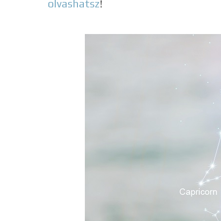
olvashatsz
!