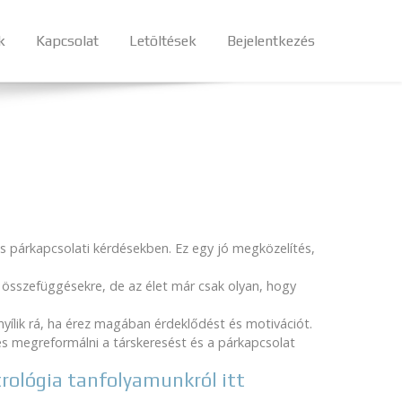
k
Kapcsolat
Letöltések
Bejelentkezés
és párkapcsolati kérdésekben. Ez egy jó megközelítés,
i összefüggésekre, de az élet már csak olyan, hogy
ílik rá, ha érez magában érdeklődést és motivációt.
es megreformálni a társkeresést és a párkapcsolat
trológia tanfolyamunkról itt