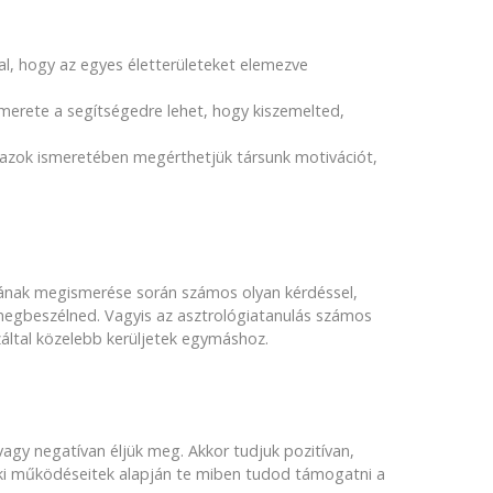
l, hogy az egyes életterületeket elemezve
ismerete a segítségedre lehet, hogy kiszemelted,
n azok ismeretében megérthetjük társunk motivációt,
lágának megismerése során számos olyan kérdéssel,
megbeszélned. Vagyis az asztrológiatanulás számos
által közelebb kerüljetek egymáshoz.
gy negatívan éljük meg. Akkor tudjuk pozitívan,
elki működéseitek alapján te miben tudod támogatni a