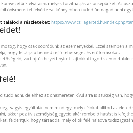
környezetünk elvárásai, melyek torzíthatják az önképünket. Az asz
Stabil önismerettel felvértezve könnyebben tudod önmagad adni egy 
t találod a részleteket:
https://www.csillagerted.hu/index.php/ta
eidet!
n mozog, hogy csak sodródunk az eseményekkel. Ezzel szemben a mod
élja, hogy feltárja a benned rejlő tehetséget és erőforrásokat.
tőségeid, zárt ajtók helyett nyitott ajtókkal fogod szembetalálni
van.
felé!
tudd adni, de ehhez az önismereten kívül arra is szükség van, hog
k meg, vagyis egyáltalán nem mindegy, mely célokat állítod az élet
sülni, akkor pozitív személyiségjegyeid akár romboló hatást is kifejth
kat, felderítjük, hogy társaddal mely célok felé haladva tudsz igazá