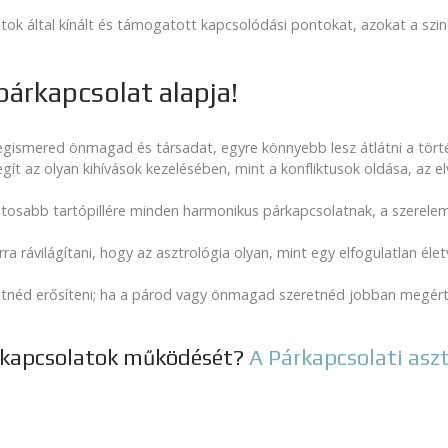
otok által kínált és támogatott kapcsolódási pontokat, azokat a szi
párkapcsolat alapja!
egismered önmagad és társadat, egyre könnyebb lesz átlátni a tör
gít az olyan kihívások kezelésében, mint a konfliktusok oldása, az e
ntosabb tartópillére minden harmonikus párkapcsolatnak, a szerel
 arra rávilágítani, hogy az asztrológia olyan, mint egy elfogulatlan é
tnéd erősíteni; ha a párod vagy önmagad szeretnéd jobban megérten
rkapcsolatok működését?
A Párkapcsolati asz