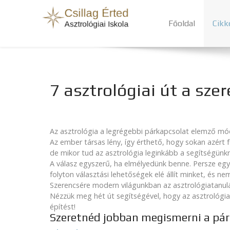
Főoldal
Cikk
7 asztrológiai út a sze
Az asztrológia a legrégebbi párkapcsolat elemző móds
Az ember társas lény, így érthető, hogy sokan azért 
de mikor tud az asztrológia leginkább a segítségünkr
A válasz egyszerű, ha elmélyedünk benne. Persze egy j
folyton választási lehetőségek elé állít minket, és
Szerencsére modern világunkban az asztrológiatanulá
Nézzük meg hét út segítségével, hogy az asztrológia
építést!
Szeretnéd jobban megismerni a pá